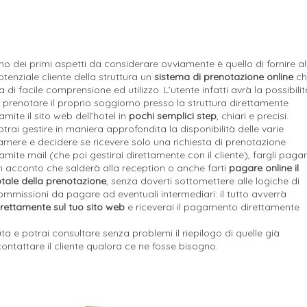
no dei primi aspetti da considerare ovviamente è quello di fornire al
otenziale cliente della struttura un
sistema di prenotazione online
ch
ia di facile comprensione ed utilizzo. L’utente infatti avrà la possibilit
i prenotare il proprio soggiorno presso la struttura direttamente
ramite il sito web dell’hotel in
pochi semplici step
, chiari e precisi.
otrai gestire in maniera approfondita la disponibilità delle varie
amere e decidere se ricevere solo una richiesta di prenotazione
ramite mail (che poi gestirai direttamente con il cliente), fargli paga
n acconto che salderà alla reception o anche farti
pagare online il
otale della prenotazione
, senza doverti sottomettere alle logiche di
ommissioni da pagare ad eventuali intermediari: il tutto avverrà
irettamente sul tuo sito web
e riceverai il pagamento direttamente
a e potrai consultare senza problemi il riepilogo di quelle già
 contattare il cliente qualora ce ne fosse bisogno.