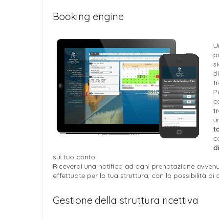
Booking engine
U
p
s
d
t
P
c
t
u
t
c
d
sul tuo conto.
Riceverai una notifica ad ogni prenotazione avvenut
effettuate per la tua struttura, con la possibilità di
Gestione della struttura ricettiva