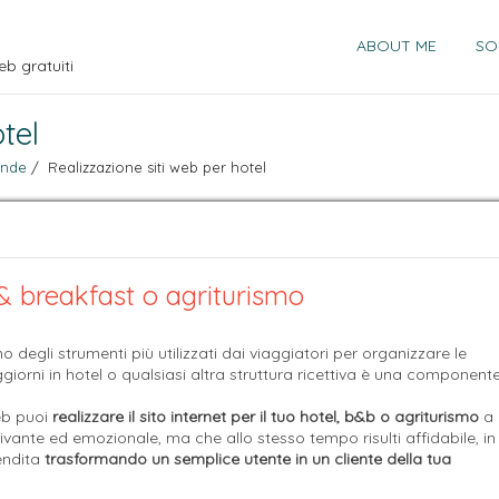
ABOUT ME
SO
eb gratuiti
tel
iende
/ Realizzazione siti web per hotel
d & breakfast o agriturismo
o degli strumenti più utilizzati dai viaggiatori per organizzare le
iorni in hotel o qualsiasi altra struttura ricettiva è una component
eb puoi
realizzare il sito internet per il tuo hotel, b&b o agriturismo
a
ivante ed emozionale, ma che allo stesso tempo risulti affidabile, in
endita
trasformando un semplice utente in un cliente della tua