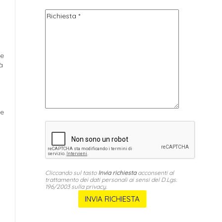
e
à
re
Cliccando sul tasto
Invia richiesta
acconsenti al
trattamento dei dati personali ai sensi del D.Lgs.
196/2003 sulla privacy.