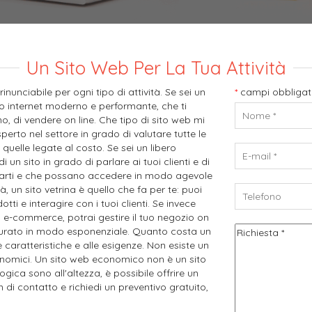
copri Di Più...
Un Sito Web Per La Tua Attività
nunciabile per ogni tipo di attività. Se sei un
*
campi obbligat
ito internet moderno e performante, che ti
o, di vendere on line. Che tipo di sito web mi
perto nel settore in grado di valutare tutte le
quelle legate al costo. Se sei un libero
i un sito in grado di parlare ai tuoi clienti e di
ttarti e che possano accedere in modo agevole
tà, un sito vetrina è quello che fa per te: puoi
dotti e interagire con i tuoi clienti. Se invece
to e-commerce, potrai gestire il tuo negozio on
tturato in modo esponenziale. Quanto costa un
le caratteristiche e alle esigenze. Non esiste un
onomici. Un sito web economico non è un sito
ogica sono all'altezza, è possibile offrire un
di contatto e richiedi un preventivo gratuito,