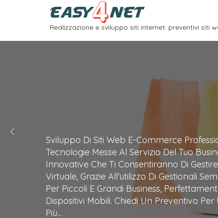
Realizzazione e sviluppo siti internet: preventivi siti w
Realizzazione Di Siti Per Professionisti E Sit
Dai Maggiore Visibilità Alla Tua Attività, Pr
Interagisci Con Esso. Avrai Il Controllo Com
Semplice Interfaccia Di Gestione Messa Di
CMS. Siti Realizzati Con Tecnologia Responsi
Computer, Smartphone E Tablet. Sviluppo D
Esigenza, Da Siti Economici Per Piccole Azien