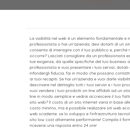
Business Più Complessi. Preventivi Gratuiti! S
La visibilità nel web è un elemento fondamentale e irri
professionista o hai un'azienda, devi dotarti di un s
consenta di interagire con il tuo pubblico e, perché n
occorre? Lasciati consigliare da un professionista es
tue esigenze, da quelle specifiche del tuo business a 
professionista e vuoi presentare i tuoi servizi, dotati d
infondergli fiducia, fai in modo che possano conta
ai tuoi recapiti. Se hai un'azienda e vuoi darle visibili
descrivere nel dettaglio tutti i tuoi servizi e i tuoi pro
vuoi vendere i tuoi prodotti on line affidati ad un si
line in modo semplice e vedrai accrescere il tuo fa
sito web? Il costo di un sito internet varia in base al
costo minimo, ma è possibile realizzare siti web ec
web scadente: se lo sviluppo e l'infrastruttura tecnol
sito low cost altamente performante! Compila il form 
riceverai una risposta entro 24 ore!