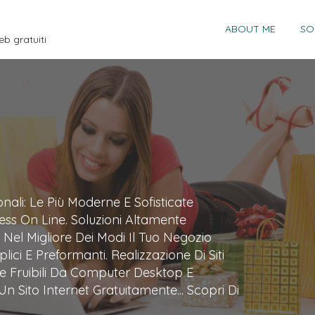
ABOUT ME
SO
eb gratuiti
i Istituzionali Per Piccole E Grandi Aziende.
esenta I Tuoi Servizi Al Pubblico E
pleto Sui Contenuti Del Sito, Grazie Alla
sposizione Dai Più Moderni E Avanzati
ve Design, Per Essere Visibili Su
i Soluzioni Professionali Per Ogni
de A Siti Più Grandi E Strutturati, Per I